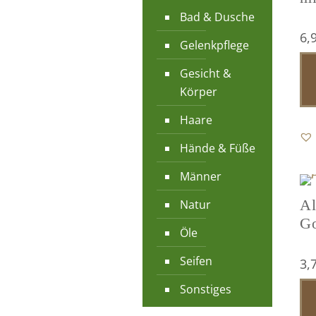
Bad & Dusche
6,
Gelenkpflege
Gesicht &
Körper
Haare
Hände & Füße
Männer
Al
Natur
G
Öle
Seifen
3,
Sonstiges