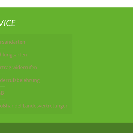
VICE
rsandarten
hlungsarten
rtrag widerrufen
derrufsbelehrung
GB
oßhandel-Landesvertretungen