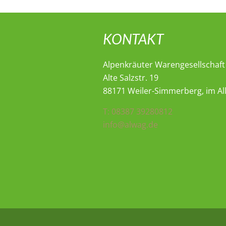
KONTAKT
Alpenkräuter Warengesellschaf
Alte Salzstr. 19
88171 Weiler-Simmerberg, im Al
T: 08387 39280812
info@alwag.de