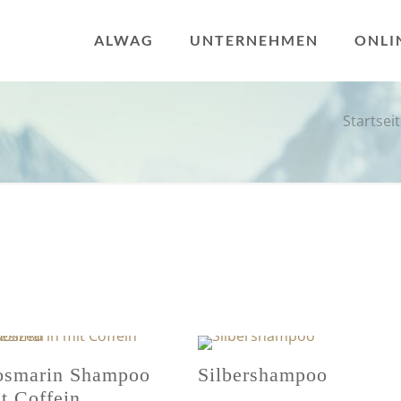
ALWAG
UNTERNEHMEN
ONLI
Startsei
osmarin Shampoo
Silbershampoo
t Coffein