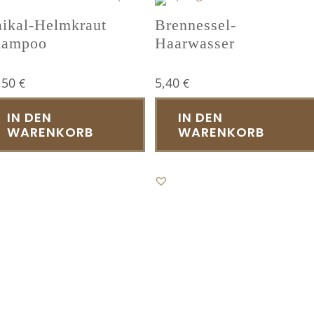
Optionen
ikal-Helmkraut
Brennessel-
können
hampoo
Haarwasser
auf
der
Produktseite
,50
5,40
€
€
gewählt
IN DEN
IN DEN
werden
WARENKORB
WARENKORB