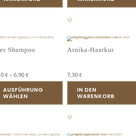
er Shampoo
Arnika-Haarkur
10
–
6,90
7,30
€
€
€
Dieses
AUSFÜHRUNG
IN DEN
Produkt
WÄHLEN
WARENKORB
weist
mehrere
Varianten
auf.
Die