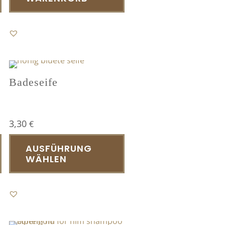
Badeseife
3,30
€
Dieses
AUSFÜHRUNG
Produkt
WÄHLEN
weist
mehrere
Varianten
auf.
Die