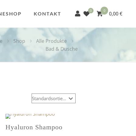
0
0
0,00 €
NESHOP
KONTAKT
te
Shop
Alle Produkte
Bad & Dusche
Hyaluron Shampoo