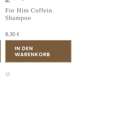
Optionen
For Him Coffein
können
Shampoo
auf
der
Produktseite
8,30
€
gewählt
IN DEN
werden
WARENKORB