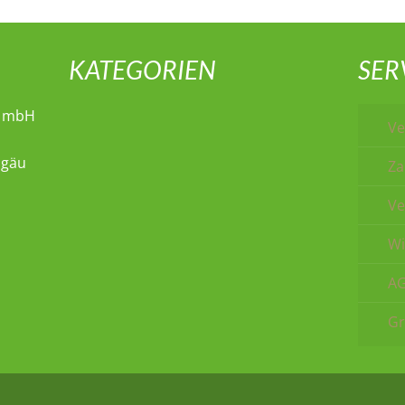
KATEGORIEN
SER
t mbH
Ve
lgäu
Za
Ve
Wi
A
Gr