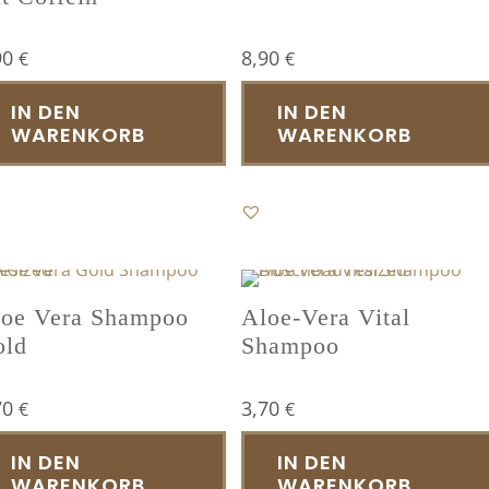
90
8,90
€
€
IN DEN
IN DEN
WARENKORB
WARENKORB
oe Vera Shampoo
Aloe-Vera Vital
old
Shampoo
70
3,70
€
€
IN DEN
IN DEN
WARENKORB
WARENKORB