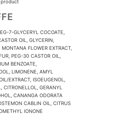
 product
FFE
PEG-7-GLYCERYL COCOATE,
STOR OIL, GLYCERIN,
A MONTANA FLOWER EXTRACT,
UR, PEG-30 CASTOR OIL,
IUM BENZOATE,
OOL, LIMONENE, AMYL
OIL/EXTRACT, ISOEUGENOL,
L, CITRONELLOL, GERANYL
OHOL, CANANGA ODORATA
OSTEMON CABLIN OIL, CITRUS
ISOMETHYL IONONE