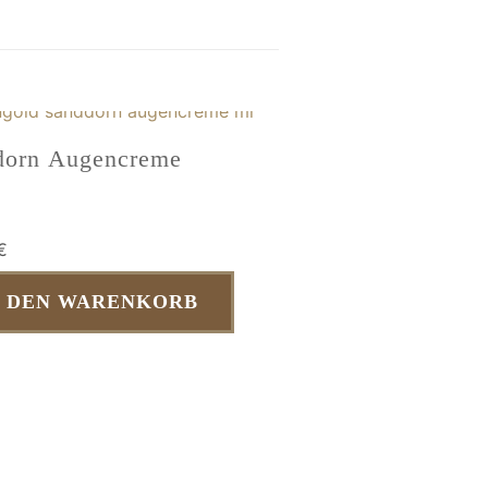
dorn Augencreme
€
N DEN WARENKORB