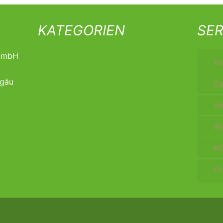
KATEGORIEN
SER
t mbH
Ve
lgäu
Za
Ve
Wi
A
Gr