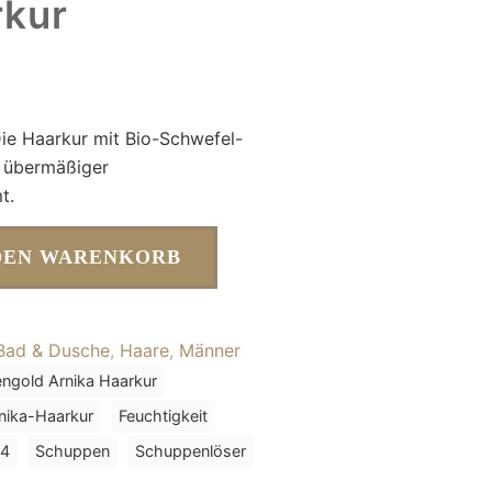
rkur
Die Haarkur mit Bio-Schwefel-
i übermäßiger
t.
DEN WARENKORB
Bad & Dusche
,
Haare
,
Männer
engold Arnika Haarkur
nika-Haarkur
Feuchtigkeit
 4
Schuppen
Schuppenlöser