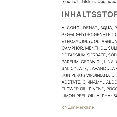
reach of children. Cosmetic
INHALTSSTO
ALCOHOL DENAT., AQUA, 
PEG-40-HYDROGENATED CA
ETHOXYDIGLYCOL, ARNIC
CAMPHOR, MENTHOL, SULF
POTASSIUM SORBATE, SOD
PARFUM, GERANIOL, LINAL
SALICYLATE, LAVANDULA 
JUNIPERUS VIRGINIANA OI
ACETATE, CINNAMYL ALC
FLOWER OIL, PINENE, POG
LIMON PEEL OIL, ALPHA-
Zur Merkliste