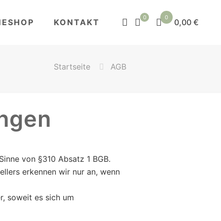
0
0
NESHOP
KONTAKT
0,00 €
Startseite
AGB
ungen
 Sinne von §310 Absatz 1 BGB.
lers erkennen wir nur an, wenn
r, soweit es sich um