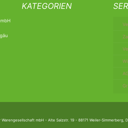
KATEGORIEN
SER
t mbH
Ve
lgäu
Za
Ve
Wi
A
Gr
Warengesellschaft mbH - Alte Salzstr. 19 - 88171 Weiler-Simmerberg,
D