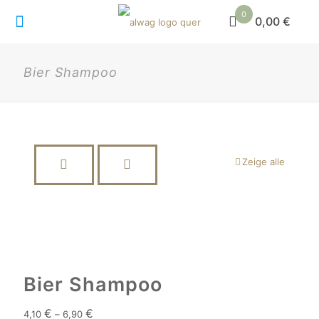
0
0,00 €
Bier Shampoo
Zeige alle
Bier Shampoo
€
€
4,10
–
6,90