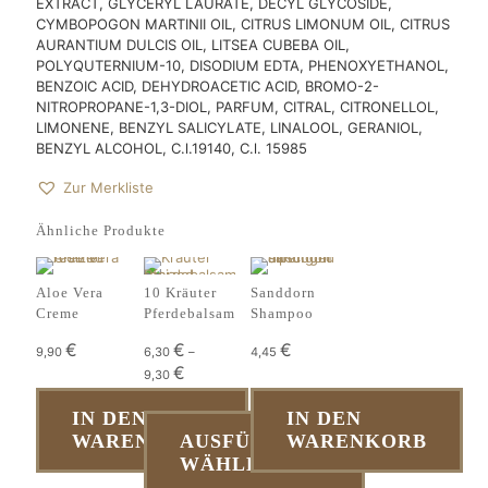
EXTRACT, GLYCERYL LAURATE, DECYL GLYCOSIDE,
CYMBOPOGON MARTINII OIL, CITRUS LIMONUM OIL, CITRUS
AURANTIUM DULCIS OIL, LITSEA CUBEBA OIL,
POLYQUTERNIUM-10, DISODIUM EDTA, PHENOXYETHANOL,
BENZOIC ACID, DEHYDROACETIC ACID, BROMO-2-
NITROPROPANE-1,3-DIOL, PARFUM, CITRAL, CITRONELLOL,
LIMONENE, BENZYL SALICYLATE, LINALOOL, GERANIOL,
BENZYL ALCOHOL, C.l.19140, C.l. 15985
Zur Merkliste
Ähnliche Produkte
Aloe Vera
10 Kräuter
Sanddorn
Creme
Pferdebalsam
Shampoo
€
€
€
9,90
6,30
–
4,45
€
9,30
IN DEN
IN DEN
WARENKORB
AUSFÜHRUNG
WARENKORB
WÄHLEN