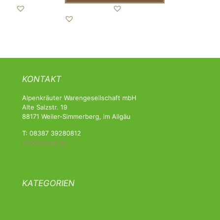
Dieses
Produkt
weist
mehrere
Varianten
auf.
Die
Optionen
KONTAKT
können
auf
Alpenkräuter Warengesellschaft mbH
der
Alte Salzstr. 19
Produktseite
88171 Weiler-Simmerberg, im Allgäu
gewählt
werden
T: 08387 39280812
info@alwag.de
KATEGORIEN