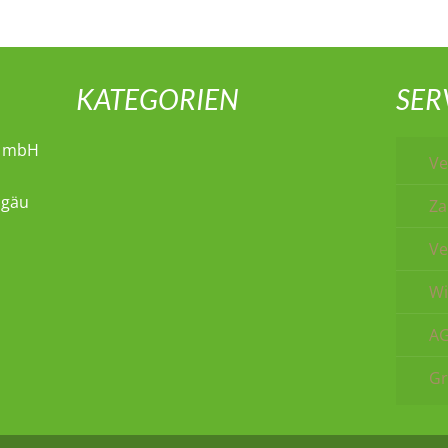
KATEGORIEN
SER
t mbH
Ve
lgäu
Za
Ve
Wi
A
Gr