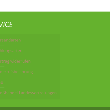
VICE
rsandarten
hlungsarten
rtrag widerrufen
derrufsbelehrung
GB
oßhandel-Landesvertretungen