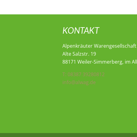
KONTAKT
Alpenkräuter Warengesellschaf
Alte Salzstr. 19
88171 Weiler-Simmerberg, im Al
T: 08387 39280812
info@alwag.de