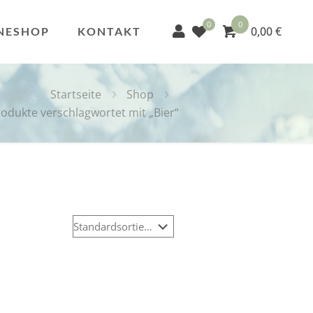
0
0
0,00 €
NESHOP
KONTAKT
Startseite
Shop
odukte verschlagwortet mit „Bier“