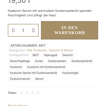
19,50
€
Hyaluron Serum mit wertvollem Gurkensamenöl spendet
Feuchtigkeit und pflegt die Haut.
Hyaluron
IN DEN
Serum
WARENKORB
mit
Gurkensamenöl
Menge
ARTIKELNUMMER:
6617
Kategorien:
Alle Produkte
,
Gesicht & Körper
Schlagwörter:
6617
Alpengold
Gesicht
Gesichtspflege
Gurke
Gurkensamen
Gurkensamenöl
Hyaluron
Hyaluron mit Gurkensamenöl
Hyaluron Serum mit Gurkensamenöl
Hyalurongel
Hyaluronserum
Serum
Teilen
Beschreibung