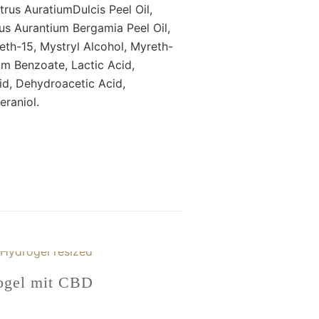
itrus AuratiumDulcis Peel Oil,
rus Aurantium Bergamia Peel Oil,
reth-15, Mystryl Alcohol, Myreth-
um Benzoate, Lactic Acid,
d, Dehydroacetic Acid,
eraniol.
ogel mit CBD