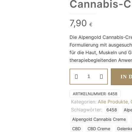
Cannabis-
7,90
€
Die Alpengold Cannabis-Crem
Formulierung mit ausgesuch
für die Haut, Muskeln und G
therapiebegleitenden Anwe
Cannabis-
IN 
Creme
Menge
ARTIKELNUMMER:
6458
Kategorien:
Alle Produkte
,
Schlagwörter:
6458
Alp
Alpengold Cannabis Creme
CBD
CBD Creme
Gelenk