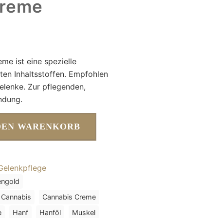
Creme
e ist eine spezielle
ten Inhaltsstoffen. Empfohlen
elenke. Zur pflegenden,
ndung.
DEN WARENKORB
Gelenkpflege
engold
Cannabis
Cannabis Creme
e
Hanf
Hanföl
Muskel