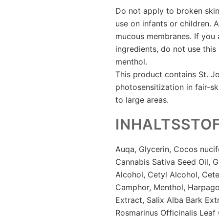
Do not apply to broken skin
use on infants or children.
mucous membranes. If you ar
ingredients, do not use thi
menthol.
This product contains St. J
photosensitization in fair-s
to large areas.
INHALTSSTO
Auqa, Glycerin, Cocos nucife
Cannabis Sativa Seed Oil, Gl
Alcohol, Cetyl Alcohol, Cete
Camphor, Menthol, Harpag
Extract, Salix Alba Bark Ext
Rosmarinus Officinalis Leaf 