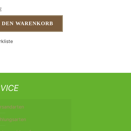
€
N DEN WARENKORB
kliste
VICE
rsandarten
hlungsarten