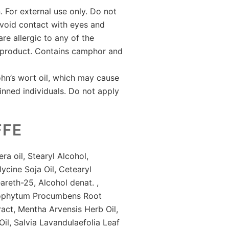
. For external use only. Do not
 Avoid contact with eyes and
e allergic to any of the
s product. Contains camphor and
ohn’s wort oil, which may cause
kinned individuals. Do not apply
FFE
ra oil, Stearyl Alcohol,
ycine Soja Oil, Cetearyl
areth-25, Alcohol denat. ,
ophytum Procumbens Root
ract, Mentha Arvensis Herb Oil,
Oil, Salvia Lavandulaefolia Leaf