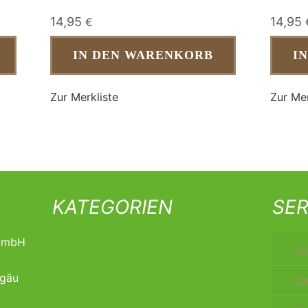
14,95
14,95
€
IN DEN WARENKORB
I
Zur Merkliste
Zur Mer
KATEGORIEN
SER
t mbH
Ve
lgäu
Za