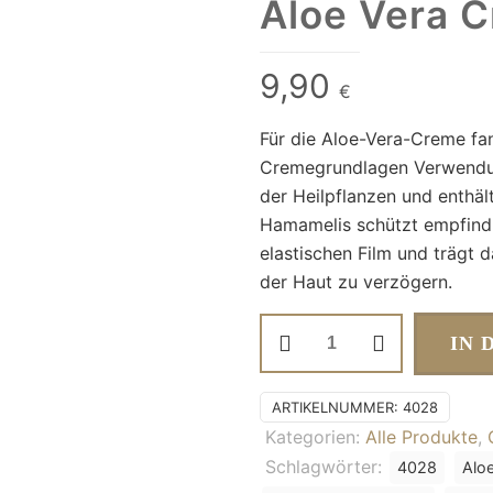
Aloe Vera 
9,90
€
Für die Aloe-Vera-Creme fa
Cremegrundlagen Verwendung
der Heilpflanzen und enthäl
Hamamelis schützt empfindli
elastischen Film und trägt 
der Haut zu verzögern.
Aloe
IN 
Vera
Creme
ARTIKELNUMMER:
4028
Menge
Kategorien:
Alle Produkte
,
Schlagwörter:
4028
Alo