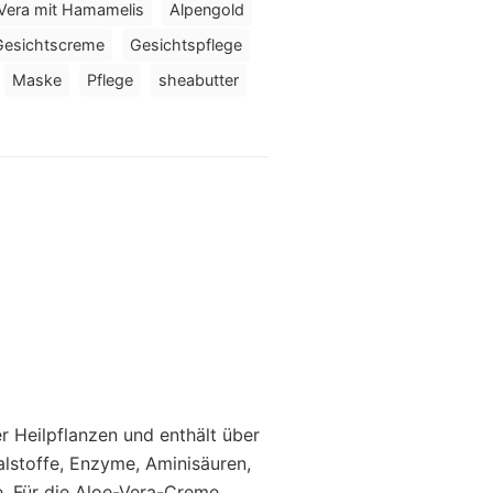
Vera mit Hamamelis
Alpengold
Gesichtscreme
Gesichtspflege
Maske
Pflege
sheabutter
er Heilpflanzen und enthält über
alstoffe, Enzyme, Aminisäuren,
. Für die Aloe-Vera-Creme