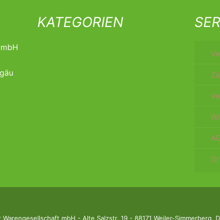
KATEGORIEN
SER
t mbH
Ve
lgäu
Za
Ve
Wi
A
Gr
Warengesellschaft mbH - Alte Salzstr. 19 - 88171 Weiler-Simmerberg,
D