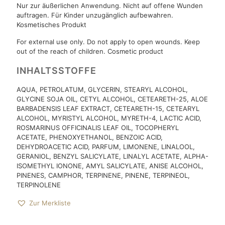
Nur zur äußerlichen Anwendung. Nicht auf offene Wunden
auftragen. Für Kinder unzugänglich aufbewahren.
Kosmetisches Produkt
For external use only. Do not apply to open wounds. Keep
out of the reach of children. Cosmetic product
INHALTSSTOFFE
AQUA, PETROLATUM, GLYCERIN, STEARYL ALCOHOL,
GLYCINE SOJA OIL, CETYL ALCOHOL, CETEARETH-25, ALOE
BARBADENSIS LEAF EXTRACT, CETEARETH-15, CETEARYL
ALCOHOL, MYRISTYL ALCOHOL, MYRETH-4, LACTIC ACID,
ROSMARINUS OFFICINALIS LEAF OIL, TOCOPHERYL
ACETATE, PHENOXYETHANOL, BENZOIC ACID,
DEHYDROACETIC ACID, PARFUM, LIMONENE, LINALOOL,
GERANIOL, BENZYL SALICYLATE, LINALYL ACETATE, ALPHA-
ISOMETHYL IONONE, AMYL SALICYLATE, ANISE ALCOHOL,
PINENES, CAMPHOR, TERPINENE, PINENE, TERPINEOL,
TERPINOLENE
Zur Merkliste