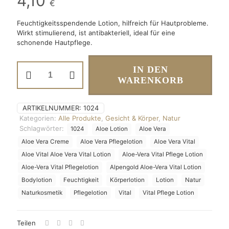
4,10
€
Feuchtigkeitsspendende Lotion, hilfreich für Hautprobleme.
Wirkt stimulierend, ist antibakteriell, ideal für eine
schonende Hautpflege.
Aloe-
IN DEN
Vera
WARENKORB
Vital
Lotion
Menge
ARTIKELNUMMER:
1024
Kategorien:
Alle Produkte
,
Gesicht & Körper
,
Natur
Schlagwörter:
1024
Aloe Lotion
Aloe Vera
Aloe Vera Creme
Aloe Vera Pflegelotion
Aloe Vera Vital
Aloe Vital Aloe Vera Vital Lotion
Aloe-Vera Vital Pflege Lotion
Aloe-Vera Vital Pflegelotion
Alpengold Aloe-Vera Vital Lotion
Bodylotion
Feuchtigkeit
Körperlotion
Lotion
Natur
Naturkosmetik
Pflegelotion
Vital
Vital Pflege Lotion
Teilen