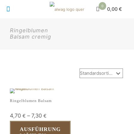
0
0,00 €
Ringelblumen
Balsam cremig
Ringelblumen Balsam
4,70
–
7,30
€
€
AUSFÜHRUNG