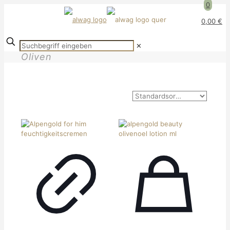
0
0,00 €
✕
Oliven