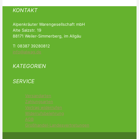
KONTAKT
Alpenkräuter Warengesellschaft mbH
Alte Salzstr. 19
88171 Weiler-Simmerberg, im Allgäu
T: 08387 39280812
info@alwag.de
KATEGORIEN
SERVICE
Versandarten
Zahlungsarten
Vertrag widerrufen
Widerrufsbelehrung
AGB
Großhandel-Landesvertretungen