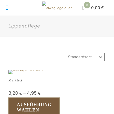
0
0,00 €
Lippenpflege
Melkfett
3,20
–
4,95
€
€
AUSFÜHRUNG
WÄHLEN