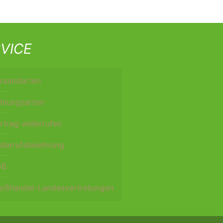
VICE
rsandarten
hlungsarten
rtrag widerrufen
derrufsbelehrung
GB
oßhandel-Landesvertretungen