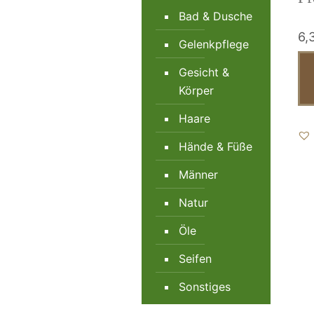
Bad & Dusche
6,
Gelenkpflege
Gesicht &
Körper
Haare
Hände & Füße
Männer
Natur
Öle
Seifen
Sonstiges