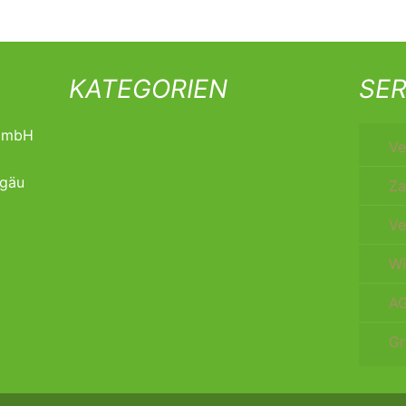
KATEGORIEN
SER
t mbH
Ve
lgäu
Za
Ve
Wi
A
Gr