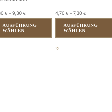
30
–
9,30
4,70
–
7,30
€
€
€
€
Dieses
AUSFÜHRUNG
AUSFÜHRUNG
Produkt
WÄHLEN
WÄHLEN
weist
mehrere
Varianten
auf.
Die
Optionen
können
auf
der
Produktseite
gewählt
werden