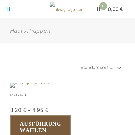
0
0,00 €
Hautschuppen
Melkfett
3,20
–
4,95
€
€
AUSFÜHRUNG
WÄHLEN