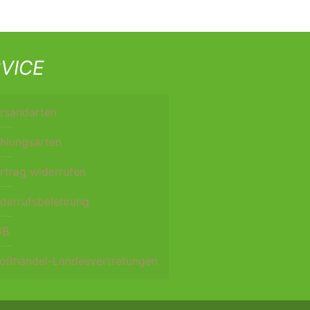
VICE
rsandarten
hlungsarten
rtrag widerrufen
derrufsbelehrung
GB
oßhandel-Landesvertretungen