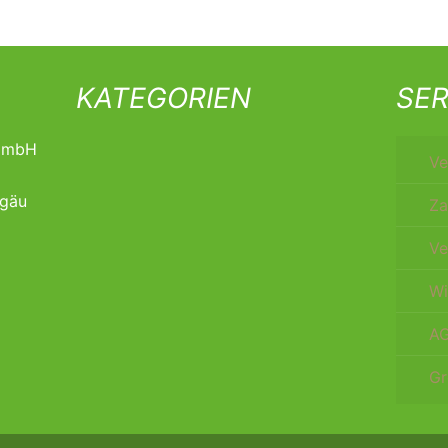
KATEGORIEN
SER
t mbH
Ve
lgäu
Za
Ve
Wi
A
Gr