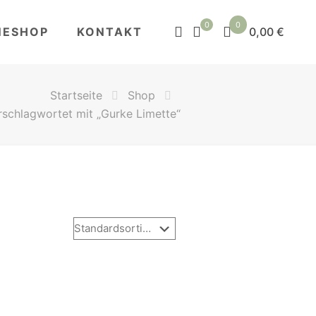
0
0
NESHOP
KONTAKT
0,00 €
Startseite
Shop
rschlagwortet mit „Gurke Limette“