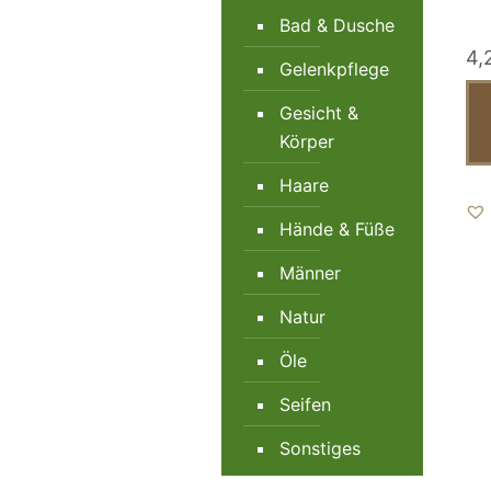
Bad & Dusche
4,
Gelenkpflege
Gesicht &
Körper
Haare
Hände & Füße
Männer
Natur
Öle
Seifen
Sonstiges