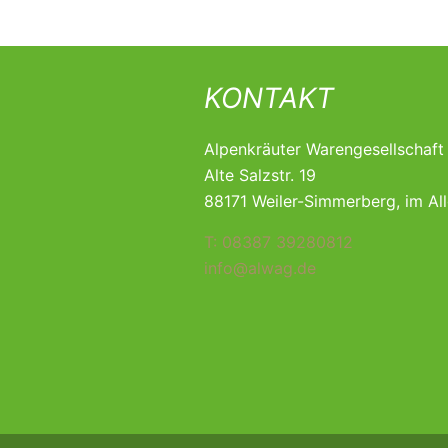
KONTAKT
Alpenkräuter Warengesellschaf
Alte Salzstr. 19
88171 Weiler-Simmerberg, im Al
T: 08387 39280812
info@alwag.de