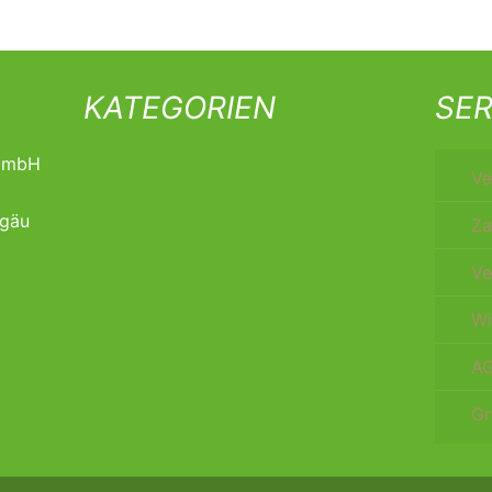
KATEGORIEN
SER
t mbH
Ve
lgäu
Za
Ve
Wi
A
Gr