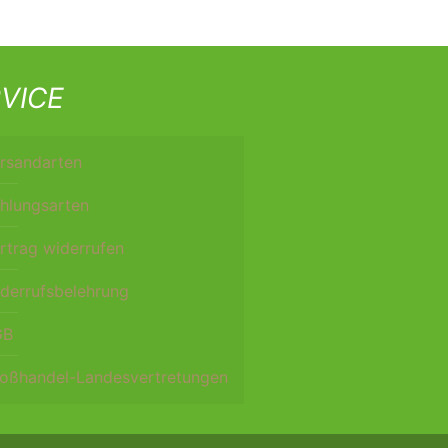
VICE
rsandarten
hlungsarten
rtrag widerrufen
derrufsbelehrung
GB
oßhandel-Landesvertretungen