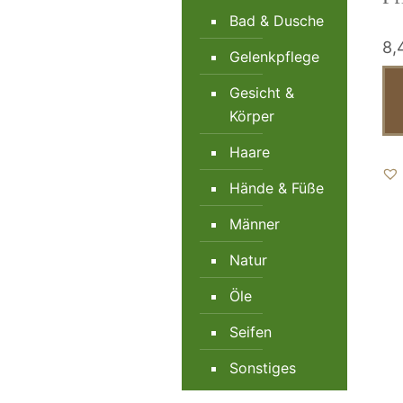
Bad & Dusche
8,
Gelenkpflege
Gesicht &
Körper
Haare
Hände & Füße
Männer
Natur
Öle
Seifen
Sonstiges