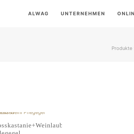
ALWAG
UNTERNEHMEN
ONLI
Produkte 
sskastanie+Weinlaub
legegel