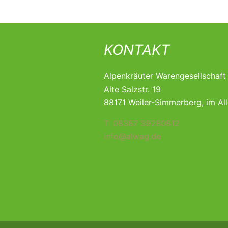
KONTAKT
Alpenkräuter Warengesellschaf
Alte Salzstr. 19
88171 Weiler-Simmerberg, im Al
T: 08387 39280812
info@alwag.de