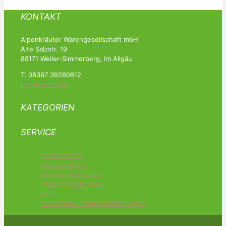
KONTAKT
Alpenkräuter Warengesellschaft mbH
Alte Salzstr. 19
88171 Weiler-Simmerberg, im Allgäu
T: 08387 39280812
info@alwag.de
KATEGORIEN
SERVICE
Versandarten
Zahlungsarten
Vertrag widerrufen
Widerrufsbelehrung
AGB
Großhandel-Landesvertretungen