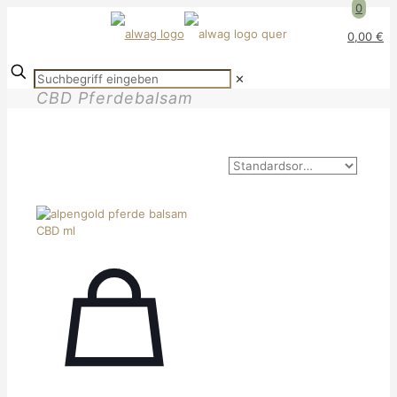
0
0,00 €
✕
CBD Pferdebalsam