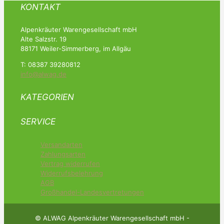
KONTAKT
Alpenkräuter Warengesellschaft mbH
Alte Salzstr. 19
88171 Weiler-Simmerberg, im Allgäu
T: 08387 39280812
info@alwag.de
KATEGORIEN
SERVICE
Versandarten
Zahlungsarten
Vertrag widerrufen
Widerrufsbelehrung
AGB
Großhandel-Landesvertretungen
© ALWAG Alpenkräuter Warengesellschaft mbH -