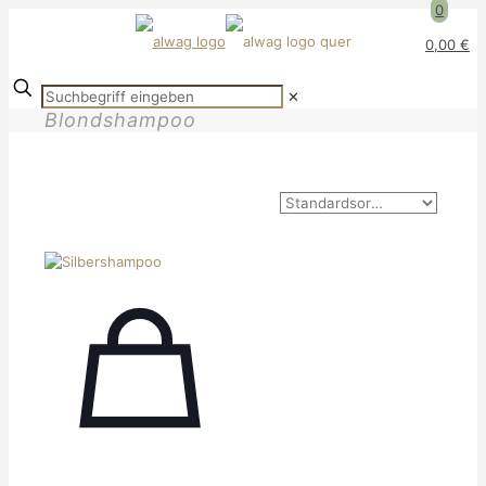
0
0,00 €
✕
Blondshampoo