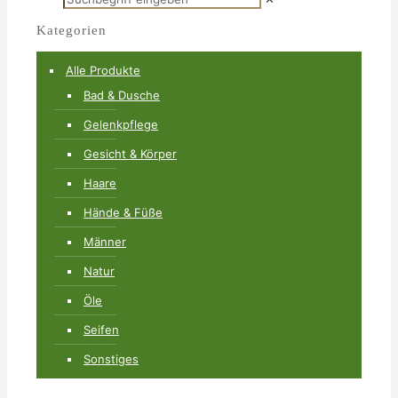
Kategorien
Alle Produkte
Bad & Dusche
Gelenkpflege
Gesicht & Körper
Haare
Hände & Füße
Männer
Natur
Öle
Seifen
Sonstiges