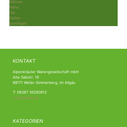
Männer
Natur
Öle
Seifen
Sonstiges
KONTAKT
Alpenkräuter Warengesellschaft mbH
Alte Salzstr. 19
88171 Weiler-Simmerberg, im Allgäu
T: 08387 39280812
info@alwag.de
KATEGORIEN