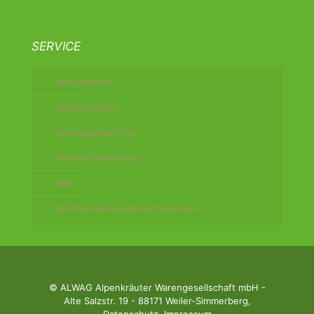
SERVICE
Versandarten
Zahlungsarten
Vertrag widerrufen
Widerrufsbelehrung
AGB
Großhandel-Landesvertretungen
© ALWAG Alpenkräuter Warengesellschaft mbH -
Alte Salzstr. 19 - 88171 Weiler-Simmerberg,
Datenschutz
,
Impressum