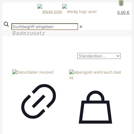
0
0,00 €
✕
Badezusatz