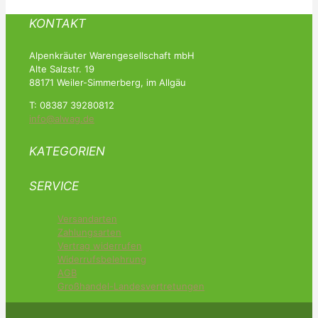
KONTAKT
Alpenkräuter Warengesellschaft mbH
Alte Salzstr. 19
88171 Weiler-Simmerberg, im Allgäu
T: 08387 39280812
info@alwag.de
KATEGORIEN
SERVICE
Versandarten
Zahlungsarten
Vertrag widerrufen
Widerrufsbelehrung
AGB
Großhandel-Landesvertretungen