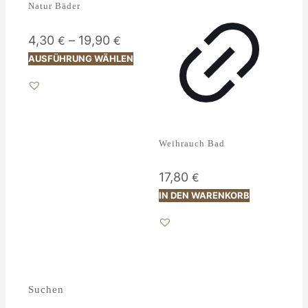
Natur Bäder
4,30
–
19,90
€
€
Dieses
AUSFÜHRUNG WÄHLEN
Produkt
weist
mehrere
Varianten
auf.
Die
Weihrauch Bad
Optionen
können
auf
17,80
€
der
IN DEN WARENKORB
Produktseite
gewählt
werden
Suchen