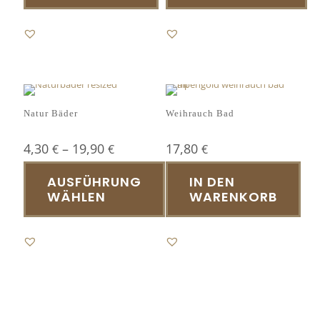
Dieses
Produkt
weist
mehrere
Varianten
auf.
Die
Optionen
Natur Bäder
Weihrauch Bad
können
auf
4,30
–
19,90
17,80
€
€
€
der
Produktseite
AUSFÜHRUNG
IN DEN
gewählt
WÄHLEN
WARENKORB
werden
Dieses
Produkt
weist
mehrere
Varianten
auf.
Die