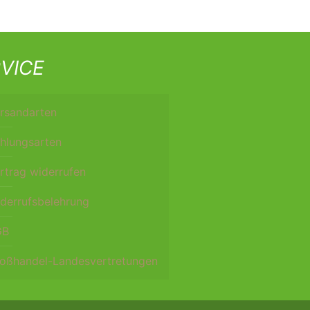
VICE
rsandarten
hlungsarten
rtrag widerrufen
derrufsbelehrung
GB
oßhandel-Landesvertretungen