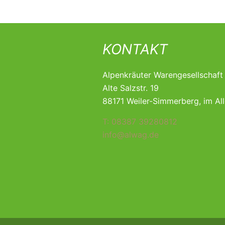
KONTAKT
Alpenkräuter Warengesellschaf
Alte Salzstr. 19
88171 Weiler-Simmerberg, im Al
T: 08387 39280812
info@alwag.de