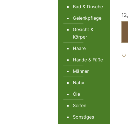
Bad & Dusche
12
Gelenkpflege
Gesicht &
Körper
Haare
Hände & Füße
Männer
Natur
Öle
Seifen
Sonstiges