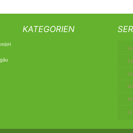
KATEGORIEN
SER
t mbH
Ve
lgäu
Za
Ve
Wi
A
Gr