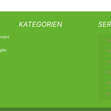
KATEGORIEN
SER
t mbH
Ve
lgäu
Za
Ve
Wi
A
Gr