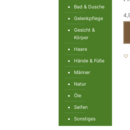
Bad & Dusche
4,
Gelenkpflege
Gesicht &
Körper
Haare
Hände & Füße
Männer
Natur
Öle
Seifen
Sonstiges