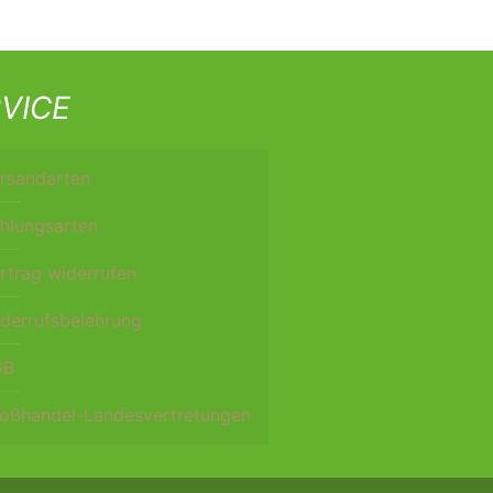
VICE
rsandarten
hlungsarten
rtrag widerrufen
derrufsbelehrung
GB
oßhandel-Landesvertretungen