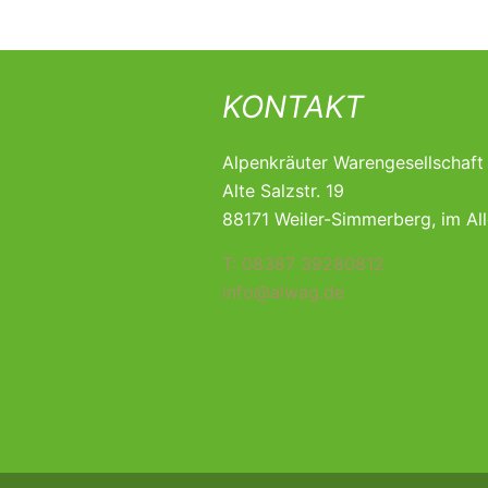
KONTAKT
Alpenkräuter Warengesellschaf
Alte Salzstr. 19
88171 Weiler-Simmerberg, im Al
T: 08387 39280812
info@alwag.de