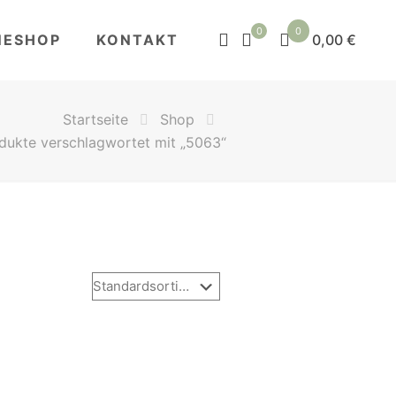
0
0
NESHOP
KONTAKT
0,00 €
Startseite
Shop
dukte verschlagwortet mit „5063“