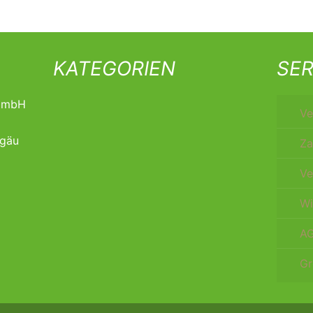
KATEGORIEN
SER
t mbH
Ve
lgäu
Za
Ve
Wi
A
Gr