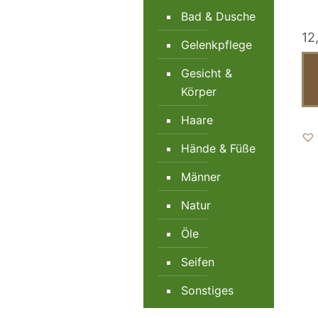
Bad & Dusche
12
Gelenkpflege
Gesicht &
Körper
Haare
Hände & Füße
Männer
Natur
Öle
Seifen
Sonstiges