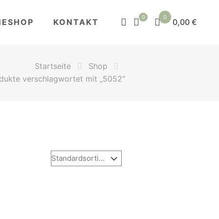
0
0
NESHOP
KONTAKT
0,00 €
Startseite
Shop
dukte verschlagwortet mit „5052“