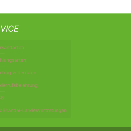
VICE
rsandarten
hlungsarten
rtrag widerrufen
derrufsbelehrung
GB
oßhandel-Landesvertretungen