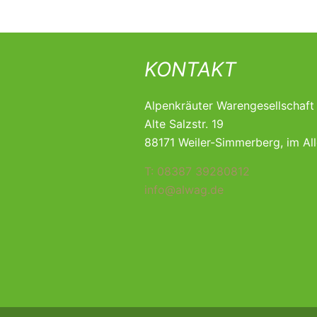
KONTAKT
Alpenkräuter Warengesellschaf
Alte Salzstr. 19
88171 Weiler-Simmerberg, im Al
T: 08387 39280812
info@alwag.de