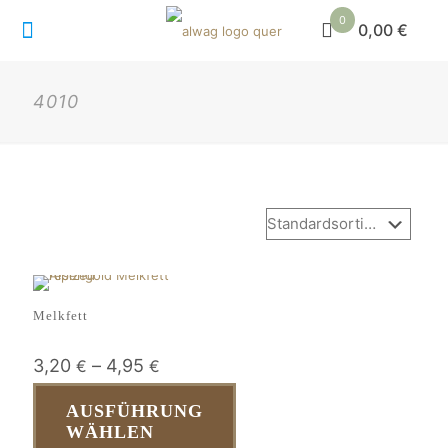
0
0,00 €
4010
Melkfett
3,20
–
4,95
€
€
AUSFÜHRUNG
WÄHLEN