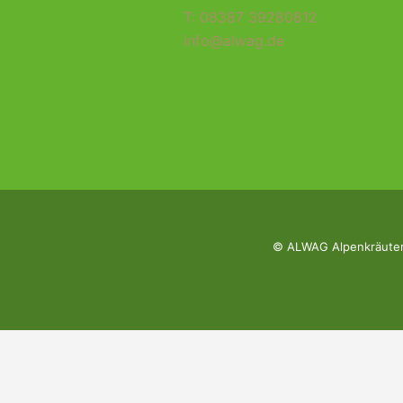
T: 08387 39280812
info@alwag.de
© ALWAG Alpenkräuter 