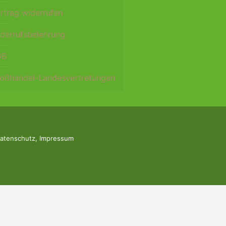
rtrag widerrufen
derrufsbelehrung
GB
oßhandel-Landesvertretungen
atenschutz
,
Impressum