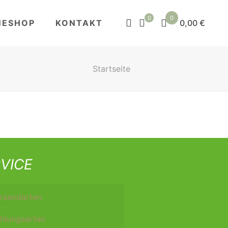
0
0
NESHOP
KONTAKT
0,00 €
Startseite
VICE
rsandarten
hlungsarten