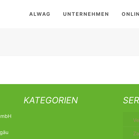
ALWAG
UNTERNEHMEN
ONLI
KATEGORIEN
SER
t mbH
Ve
lgäu
Za