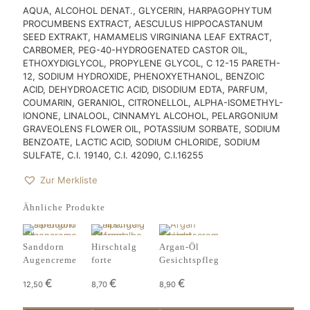
AQUA, ALCOHOL DENAT., GLYCERIN, HARPAGOPHYTUM
PROCUMBENS EXTRACT, AESCULUS HIPPOCASTANUM
SEED EXTRAKT, HAMAMELIS VIRGINIANA LEAF EXTRACT,
CARBOMER, PEG-40-HYDROGENATED CASTOR OIL,
ETHOXYDIGLYCOL, PROPYLENE GLYCOL, C 12-15 PARETH-
12, SODIUM HYDROXIDE, PHENOXYETHANOL, BENZOIC
ACID, DEHYDROACETIC ACID, DISODIUM EDTA, PARFUM,
COUMARIN, GERANIOL, CITRONELLOL, ALPHA-ISOMETHYL-
IONONE, LINALOOL, CINNAMYL ALCOHOL, PELARGONIUM
GRAVEOLENS FLOWER OIL, POTASSIUM SORBATE, SODIUM
BENZOATE, LACTIC ACID, SODIUM CHLORIDE, SODIUM
SULFATE, C.I. 19140, C.I. 42090, C.I.16255
Zur Merkliste
Ähnliche Produkte
Sanddorn
Hirschtalg
Argan-Öl
Augencreme
forte
Gesichtspflege
€
€
€
12,50
8,70
8,90