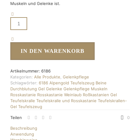
Muskeln und Gelenke ist.
Teufelszeug
Menge
IN DEN WARENKORB
Artikelnummer:
6186
Kategorien:
Alle Produkte
,
Gelenkpflege
Schlagwörter:
6186
Alpengold Teufelszeug
Beine
Durchblutung
Gel
Gelenke
Gelenkpflege
Muskeln
Rosskastanie
Rosskastanie Weinlaub
Roßkastanien Gel
Teufelskralle
Teufelskralle und Rosskastanie
Teufelskrallen-
Gel
Teufelszeug
Teilen
0
Beschreibung
Anwendung