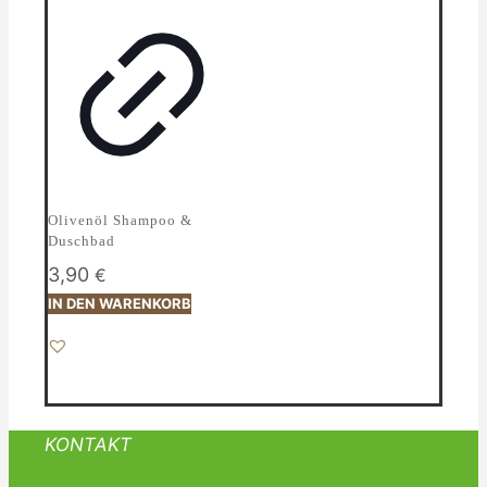
Olivenöl Shampoo &
Duschbad
3,90
€
IN DEN WARENKORB
KONTAKT