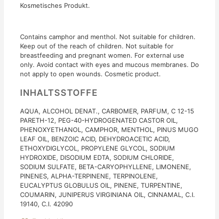
Kosmetisches Produkt.
Contains camphor and menthol. Not suitable for children.
Keep out of the reach of children. Not suitable for
breastfeeding and pregnant women. For external use
only. Avoid contact with eyes and mucous membranes. Do
not apply to open wounds. Cosmetic product.
INHALTSSTOFFE
AQUA, ALCOHOL DENAT., CARBOMER, PARFUM, C 12-15
PARETH-12, PEG-40-HYDROGENATED CASTOR OIL,
PHENOXYETHANOL, CAMPHOR, MENTHOL, PINUS MUGO
LEAF OIL, BENZOIC ACID, DEHYDROACETIC ACID,
ETHOXYDIGLYCOL, PROPYLENE GLYCOL, SODIUM
HYDROXIDE, DISODIUM EDTA, SODIUM CHLORIDE,
SODIUM SULFATE, BETA-CARYOPHYLLENE, LIMONENE,
PINENES, ALPHA-TERPINENE, TERPINOLENE,
EUCALYPTUS GLOBULUS OIL, PINENE, TURPENTINE,
COUMARIN, JUNIPERUS VIRGINIANA OIL, CINNAMAL, C.I.
19140, C.I. 42090