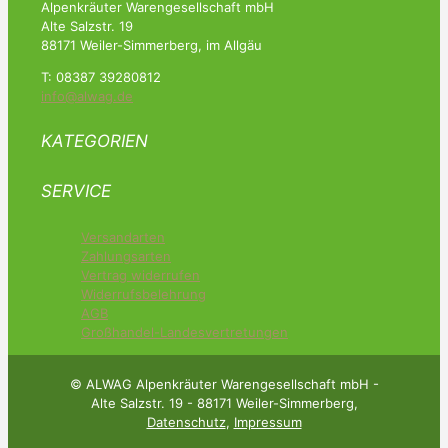
Alpenkräuter Warengesellschaft mbH
Alte Salzstr. 19
88171 Weiler-Simmerberg, im Allgäu
T: 08387 39280812
info@alwag.de
KATEGORIEN
SERVICE
Versandarten
Zahlungsarten
Vertrag widerrufen
Widerrufsbelehrung
AGB
Großhandel-Landesvertretungen
© ALWAG Alpenkräuter Warengesellschaft mbH -
Alte Salzstr. 19 - 88171 Weiler-Simmerberg,
Datenschutz
,
Impressum