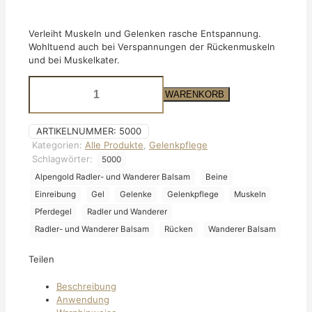
Verleiht Muskeln und Gelenken rasche Entspannung.
Wohltuend auch bei Verspannungen der Rückenmuskeln
und bei Muskelkater.
Radler-
und
IN DEN WARENKORB
Wanderer
Balsam
ARTIKELNUMMER:
5000
Menge
Kategorien:
Alle Produkte
,
Gelenkpflege
Schlagwörter:
5000
Alpengold Radler- und Wanderer Balsam
Beine
Einreibung
Gel
Gelenke
Gelenkpflege
Muskeln
Pferdegel
Radler und Wanderer
Radler- und Wanderer Balsam
Rücken
Wanderer Balsam
Teilen
Beschreibung
Anwendung