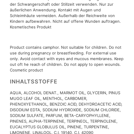
der Schwangerschaft oder Stillzeit verwenden. Nur zur
äußerlichen Anwendung. Kontakt mit Augen und
Schleimhäute vermeiden. Außerhalb der Reichweite von
Kindern aufbewahren. Nicht auf offene Wunden auftragen.
Kosmetisches Produkt
Product contains camphor. Not suitable for children. Do not
use during pregnancy or breastfeeding. For external use
only. Avoid contact with eyes and mucous membranes. Keep
out oft he reach of children. Do not apply to open wounds.
Cosmetic product
INHALTSSTOFFE
AQUA, ALCOHOL DENAT., MARMOT OIL, GLYCERIN, PINUS
MUGO LEAF OIL, MENTHOL, CARBOMER,
PHENOXYETHANOL, BENZOIC ACID, DEHYDROACETIC ACID,
DISODIUM EDTA, SODIUM HYDROXIDE, SODIUM CHLORIDE,
SODIUM SULFATE, PARFUM, BETA-CARYOPHYLLENE,
PINENES, ALPHA-TERPINENE, TERPINEOL, TERPINOLENE,
EUCALYPTUS GLOBULUS OIL, PINENE, TURPENTINE,
LIMONENE, LINALOOL, C.I. 19140, C.I. 42090