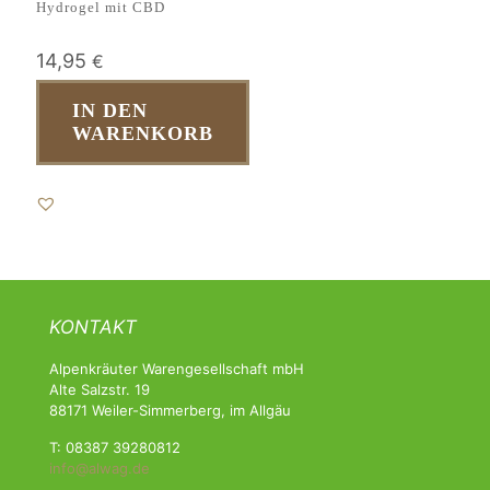
Hydrogel mit CBD
14,95
€
IN DEN
WARENKORB
KONTAKT
Alpenkräuter Warengesellschaft mbH
Alte Salzstr. 19
88171 Weiler-Simmerberg, im Allgäu
T: 08387 39280812
info@alwag.de