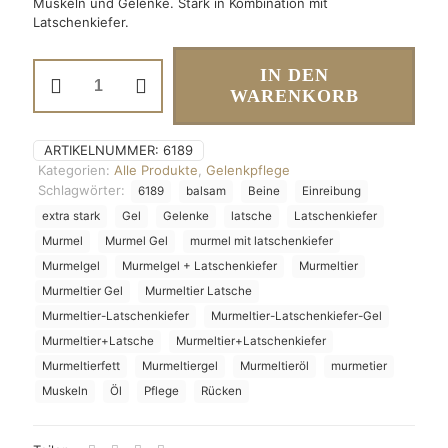
Muskeln und Gelenke. Stark in Kombination mit
Latschenkiefer.
Murmeltier
IN DEN
Gel
WARENKORB
Menge
ARTIKELNUMMER:
6189
Kategorien:
Alle Produkte
,
Gelenkpflege
Schlagwörter:
6189
balsam
Beine
Einreibung
extra stark
Gel
Gelenke
latsche
Latschenkiefer
Murmel
Murmel Gel
murmel mit latschenkiefer
Murmelgel
Murmelgel + Latschenkiefer
Murmeltier
Murmeltier Gel
Murmeltier Latsche
Murmeltier-Latschenkiefer
Murmeltier-Latschenkiefer-Gel
Murmeltier+Latsche
Murmeltier+Latschenkiefer
Murmeltierfett
Murmeltiergel
Murmeltieröl
murmetier
Muskeln
Öl
Pflege
Rücken