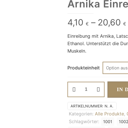
Arnika Einr
4,10
–
20,60
€
€
Einreibung mit Arnika, Lats
Ethanol. Unterstützt die D
Muskeln.
Produkteinheit
Arnika
IN 
Einreibung
Menge
ARTIKELNUMMER:
N. A.
Kategorien:
Alle Produkte
,
Schlagwörter:
1001
100