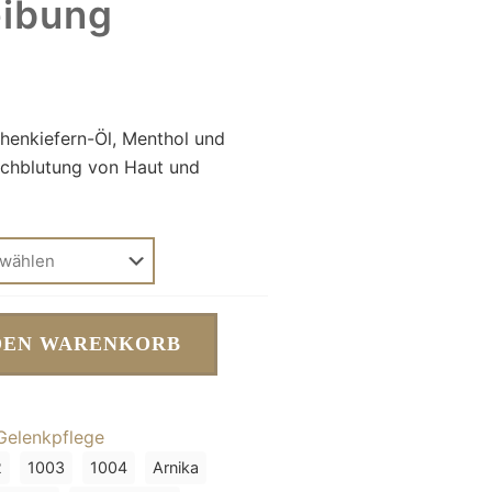
eibung
chenkiefern-Öl, Menthol und
urchblutung von Haut und
DEN WARENKORB
Gelenkpflege
2
1003
1004
Arnika