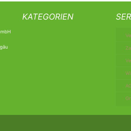
KATEGORIEN
SER
t mbH
Ve
lgäu
Za
Ve
Wi
A
Gr