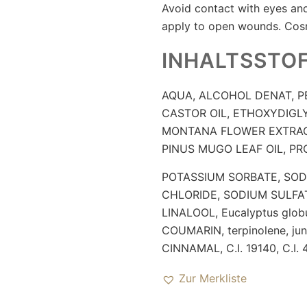
Avoid contact with eyes a
apply to open wounds. Cos
INHALTSSTO
AQUA, ALCOHOL DENAT, 
CASTOR OIL, ETHOXYDIGLY
MONTANA FLOWER EXTRAC
PINUS MUGO LEAF OIL, PR
POTASSIUM SORBATE, SOD
CHLORIDE, SODIUM SULFA
LINALOOL, Eucalyptus globul
COUMARIN, terpinolene, junip
CINNAMAL, C.I. 19140, C.I. 
Zur Merkliste