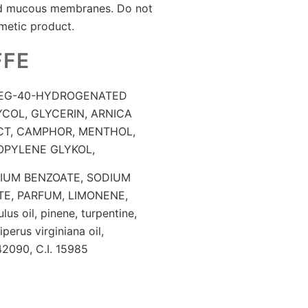
nd mucous membranes. Do not
metic product.
FFE
PEG-40-HYDROGENATED
COL, GLYCERIN, ARNICA
T, CAMPHOR, MENTHOL,
OPYLENE GLYKOL,
IUM BENZOATE, SODIUM
TE, PARFUM, LIMONENE,
us oil, pinene, turpentine,
erus virginiana oil,
42090, C.I. 15985