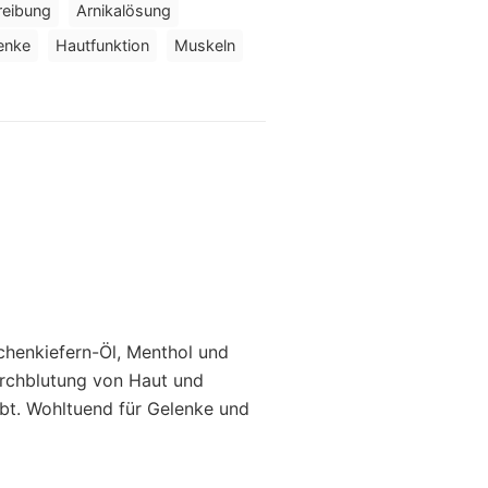
reibung
Arnikalösung
enke
Hautfunktion
Muskeln
schenkiefern-Öl, Menthol und
urchblutung von Haut und
ebt. Wohltuend für Gelenke und